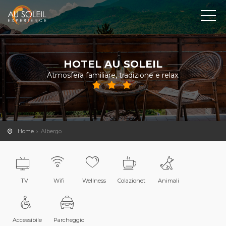
HOTEL AU SOLEIL
Atmosfera familiare, tradizione e relax.
Home
Albergo
TV
Wifi
Wellness
Colazionet
Animali
Accessibile
Parcheggio