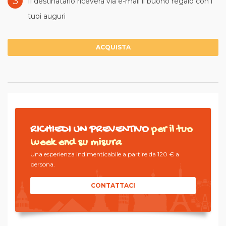
3
Il destinatario riceverà via e-mail il buono regalo con i
tuoi auguri
ACQUISTA
RICHIEDI UN PREVENTIVO
per il tuo
week end su misura
Una esperienza indimenticabile a partire da 120 € a
persona.
CONTATTACI